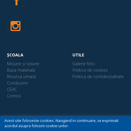
ȘCOALA
UTILE
Misiune și viziune
Galerie foto
Baza materială
Politica de cookies
Resursa umană
Politica de confidențialitate
Conducere
CEAC
Comisii
Acest site foloseste cookies. Navigand in continuare, va exprimati
acordul asupra folosirii cookie-urilor.